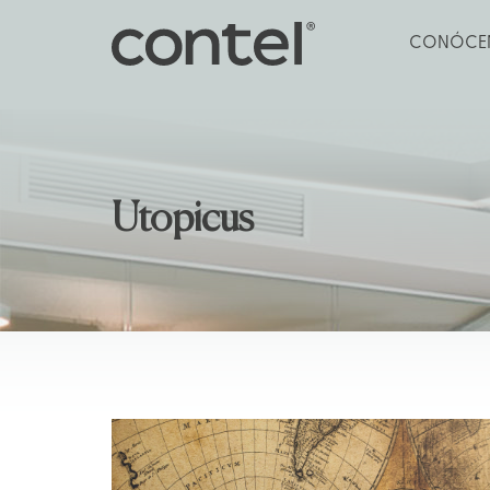
Menú
CONÓCE
principal
Utopicus